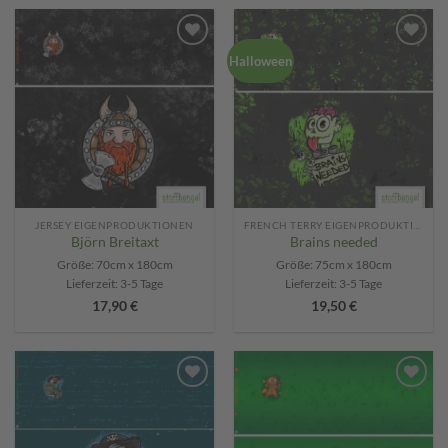
19,50 €
16,65 €.
15,90 €
13,50 €.
Add to
Add to
Halloween
wishlist
wishlist
JERSEY EIGENPRODUKTIONEN
FRENCH TERRY EIGENPRODUKTIONEN
Björn Breitaxt
Brains needed
Größe: 70cm x 180cm
Größe: 75cm x 180cm
Lieferzeit:
3-5 Tage
Lieferzeit:
3-5 Tage
17,90
€
19,50
€
Add to
Add to
wishlist
wishlist