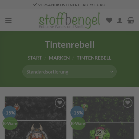
Zum
VERSANDKOSTENFREI AB 75 EURO
Inhalt
springen
Tintenrebell
START
/
MARKEN
/
TINTENREBELL
-15%
-15%
Add to
Add to
wishlist
wishlist
B-Ware
B-Ware