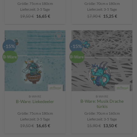
Größe: 75cm x 180cm
Größe: 70cm x 180cm
Lieferzeit:
3-5 Tage
Lieferzeit:
3-5 Tage
Ursprünglicher
Aktueller
Ursprünglicher
Aktueller
19,50
€
16,65
€
17,90
€
15,25
€
Preis
Preis
Preis
Preis
war:
ist:
war:
ist:
19,50 €
16,65 €.
17,90 €
15,25 €.
-15%
-15%
Add to
Add to
wishlist
wishlist
B-Ware
B-Ware
B-WARE
B-WARE
B-Ware: Musik Drache
B-Ware: Liekedeeler
türkis
Größe: 75cm x 180cm
Größe: 70cm x 160cm
Lieferzeit:
3-5 Tage
Lieferzeit:
3-5 Tage
Ursprünglicher
Aktueller
Ursprünglicher
Aktueller
19,50
€
16,65
€
15,90
€
13,50
€
Preis
Preis
Preis
Preis
war:
ist:
war:
ist: