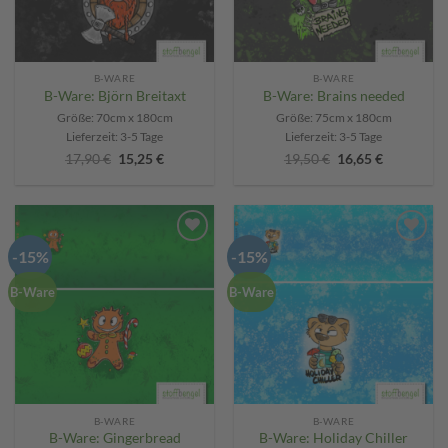
B-WARE
B-WARE
B-Ware: Björn Breitaxt
B-Ware: Brains needed
Größe: 70cm x 180cm
Größe: 75cm x 180cm
Lieferzeit:
3-5 Tage
Lieferzeit:
3-5 Tage
Ursprünglicher
Aktueller
Ursprünglicher
Aktueller
17,90
€
15,25
€
19,50
€
16,65
€
Preis
Preis
Preis
Preis
war:
ist:
war:
ist:
17,90 €
15,25 €.
19,50 €
16,65 €.
-15%
-15%
Add to
Add to
wishlist
wishlist
B-Ware
B-Ware
B-WARE
B-WARE
B-Ware: Gingerbread
B-Ware: Holiday Chiller