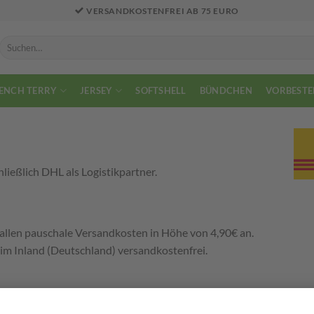
VERSANDKOSTENFREI AB 75 EURO
Suchen
nach:
ENCH TERRY
JERSEY
SOFTSHELL
BÜNDCHEN
VORBESTE
ießlich DHL als Logistikpartner.
fallen pauschale Versandkosten in Höhe von 4,90€ an.
im Inland (Deutschland) versandkostenfrei.
 Deutschland anbieten.