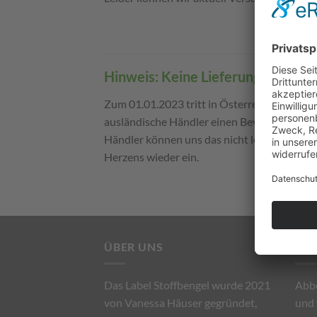
Hinweis: Keine Lieferungen nach 
Zum 01.01.2023 tritt in Österreich eine ne
ausländische Händler einen Bevollmächtigten
Händler können uns das nicht leisten und s
Herzens wieder ein.
ÜBER UNS
SOC
Das Label Stoffbengel wurde 2021
Abb
von Vanessa Häuser gegründet,
und 