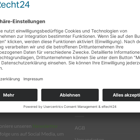
Österreich mehr
ue Verpackungsverordnung in Kraft, nach der
 in Österreich bestellen müssen. Wir als kleiner
tellen daher den Versand nach Österreich, schweren
IAL MEDIA
INFORMATIONEN
oniere unseren
Newsletter
AGB
folge uns auf Social Media, um
Versandarten