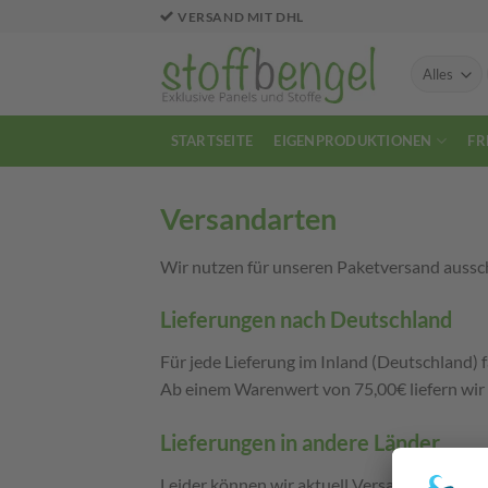
Zum
VERSAND MIT DHL
Inhalt
springen
STARTSEITE
EIGENPRODUKTIONEN
FR
Versandarten
Wir nutzen für unseren Paketversand ausschl
Lieferungen nach Deutschland
Für jede Lieferung im Inland (Deutschland) 
Ab einem Warenwert von 75,00€ liefern wir 
Lieferungen in andere Länder
Leider können wir aktuell Versand nur nach