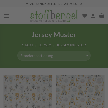
Zum
VERSANDKOSTENFREI AB 75 EURO
Inhalt
springen
Jersey Muster
START
/
JERSEY
/
JERSEY MUSTER
Add to
Add to
wishlist
wishlist