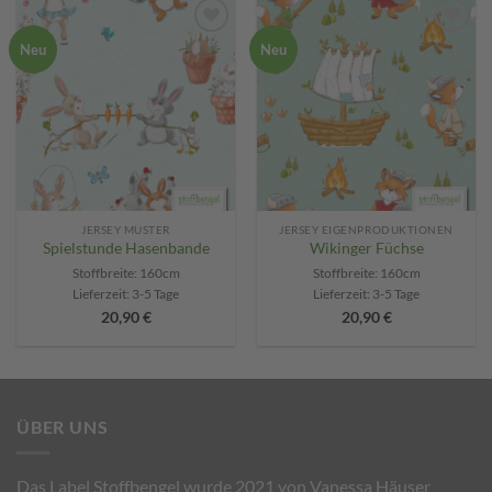
Add to
Add to
Neu
Neu
wishlist
wishlist
JERSEY MUSTER
JERSEY EIGENPRODUKTIONEN
Spielstunde Hasenbande
Wikinger Füchse
Stoffbreite: 160cm
Stoffbreite: 160cm
Lieferzeit:
3-5 Tage
Lieferzeit:
3-5 Tage
20,90
€
20,90
€
ÜBER UNS
Das Label Stoffbengel wurde 2021 von Vanessa Häuser