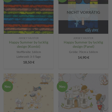
NICHT VORRÄTIG
JERSEY MUSTER
JERSEY MUSTER
Happy Summer by lycklig
Happy Summer by lycklig
design (Kombi)
design (Panel)
Stoffbreite: 160cm
Größe: 70cm x 160cm
Lieferzeit:
3-5 Tage
14,90
€
18,50
€
Add to
Add to
Neu
Neu
wishlist
wishlist