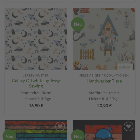
Add to
Add to
Neu
wishlist
wishlist
JERSEY MUSTER
JERSEY EIGENPRODUKTIONEN
Galaxy Offwhite by Jessy
Handwerker Tiere
Sewing
Stoffbreite: 150cm
Stoffbreite: 160cm
Lieferzeit:
3-5 Tage
Lieferzeit:
3-5 Tage
16,90
€
20,90
€
Add to
Add to
Neu
Neu
wishlist
wishlist