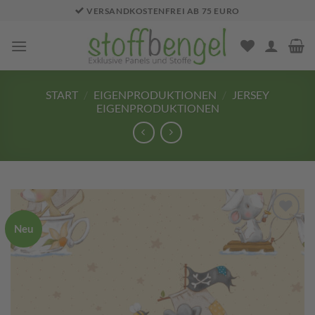
Zum
VERSANDKOSTENFREI AB 75 EURO
Inhalt
springen
START
/
EIGENPRODUKTIONEN
/
JERSEY
EIGENPRODUKTIONEN
Neu
Add to
wishlist