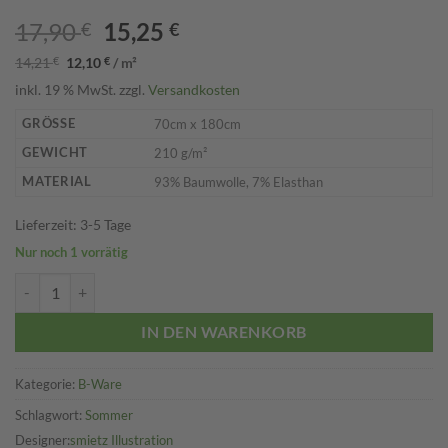
Ursprünglicher
Aktueller
17,90
15,25
€
€
Preis
Preis
14,21
€
12,10
€
/
m²
war:
ist:
inkl. 19 % MwSt.
zzgl.
Versandkosten
17,90 €
15,25 €.
GRÖSSE
70cm x 180cm
GEWICHT
210 g/m²
MATERIAL
93% Baumwolle, 7% Elasthan
Lieferzeit:
3-5 Tage
Nur noch 1 vorrätig
B-Ware: Beach Monster Menge
IN DEN WARENKORB
Kategorie:
B-Ware
Schlagwort:
Sommer
smietz Illustration