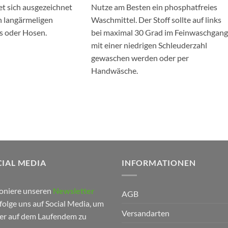
et sich ausgezeichnet
Nutze am B
esten
ein phosphatfreies
n langärmeligen
Waschmittel. Der Stoff sollte auf links
ts oder Hosen.
bei maximal 30 Grad im Feinwaschgang
mit einer niedrigen Schleuderzahl
gewaschen werden oder per
Handwäsche.
IAL MEDIA
INFORMATIONEN
oniere unseren
Newsletter
AGB
folge uns auf Social Media, um
Versandarten
r auf dem Laufendem zu