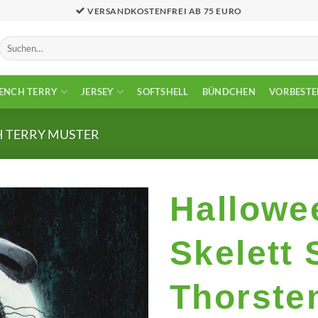
VERSANDKOSTENFREI AB 75 EURO
Suchen
nach:
ENCH TERRY
JERSEY
SOFTSHELL
BÜNDCHEN
VORBESTE
 TERRY MUSTER
Hallowe
Add to
Skelett 
wishlist
Thorste