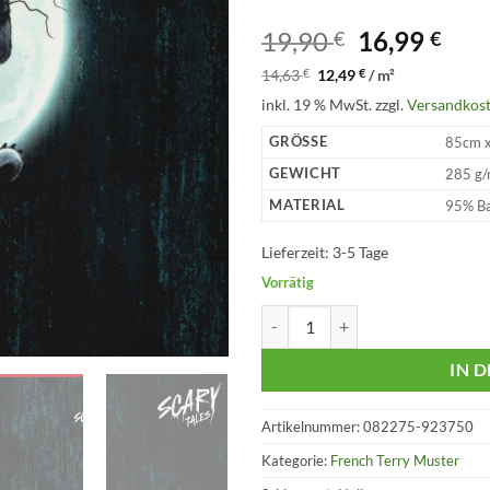
Ursprüngli
Aktu
19,90
16,99
€
€
Preis
Prei
14,63
€
12,49
€
/
m²
war:
ist:
inkl. 19 % MwSt.
zzgl.
Versandkos
19,90 €
16,9
GRÖSSE
85cm 
GEWICHT
285 g/
MATERIAL
95% Ba
Lieferzeit:
3-5 Tage
Vorrätig
Halloween Tales Skelett Scarlett
IN 
Artikelnummer:
082275-923750
Kategorie:
French Terry Muster