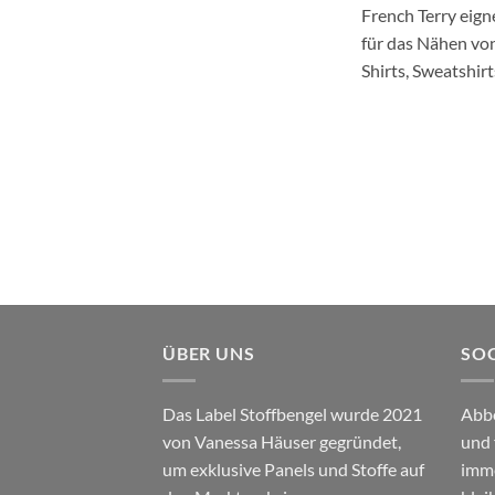
French Terry eign
für das Nähen vo
Shirts, Sweatshir
ÜBER UNS
SOC
Das Label Stoffbengel wurde 2021
Abb
von Vanessa Häuser gegründet,
und 
um exklusive Panels und Stoffe auf
imme