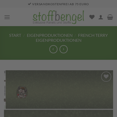
Zum
VERSANDKOSTENFREI AB 75 EURO
Inhalt
springen
START
/
EIGENPRODUKTIONEN
/
FRENCH TERRY
EIGENPRODUKTIONEN
Add to
wishlist